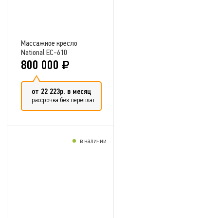
Массажное кресло
National EC-610
EVOLUTION
800 000
от 22 223р. в месяц
рассрочка без переплат
в наличии
Добавить в сравнение