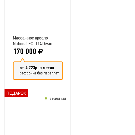
Массажное кресло
National EC-114 Desire
DeLuxe
170 000
от 4 723р. в месяц
рассрочка без переплат
в наличии
Добавить в сравнение