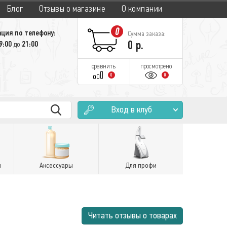
Блог
Отзывы о магазине
О компании
0
ция по телефону:
Сумма заказа:
0
р.
9:00
21:00
до
сравнить
просмотрено
0
0
Вход в клуб
и
Аксессуары
Для профи
Читать отзывы о товарах