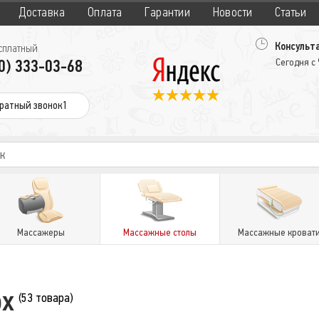
Доставка
Оплата
Гарантии
Новости
Статьи
Консульта
сплатный
0) 333-03-68
Сегодня с
ратный звонок1
Массажеры
Массажные столы
Массажные кроват
ox
(53 товара)