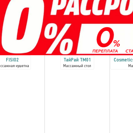
FISIO2
TaйРай TM01
Cosmetic
ссажная кушетка
Массажный стол
Ма