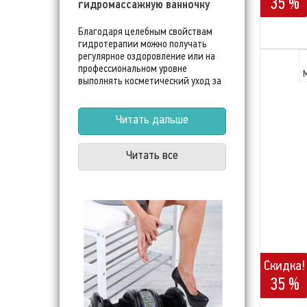
35 %
гидромассажную ванночку
Благодаря целебным свойствам
гидротерапии можно получать
регулярное оздоровление или на
профессиональном уровне
выполнять косметический уход за
ногами. Бюджетные
гидромассажные ванночки
располагают для этого всеми
Читать дальше
необходимыми инструментами и
приспособлениями.
Читать все
Скидка!
35 %