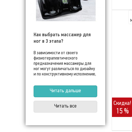
Как выбрать массажер для
ног в 3 этапа?
В зависимости от своего
физиотерапевтического
предназначения массажеры для
ног могут различаться по дизайну
и по конструктивному исполнению,
по типу воздействия и
дополнительным режимам для
комфортного лечения. Чтобы не
Читать дальше
ошибиться в подборе массажного
оборудования, покупателю нужно
Скидка!
Читать все
ориентироваться на свой возраст и
15 %
на состояние здоровья, на нюансы
своего образа жизни и
профессиональной деятельности.