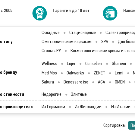
 с 2005
Гарантия до 10 лет
Налож
Складные
●
Стационарные
●
С электроприво
о типу
С металлическим каркасом
●
SPA
●
Для боль
Столы с РУ
●
Косметологические кресла и стол
Wellness
●
Lojer
●
Conselieri
●
Gharieni
●
о бренду
Med Mos
●
Oakworks
●
ZENET
●
Lemi
●
M
Sakura
●
Benessere iso
●
AGA
●
OMEN
●
о стоимости
Недорогие
●
Элитные
о производителю
Из Германии
●
Из Финляндии
●
Из Италии
Сортировка:
По