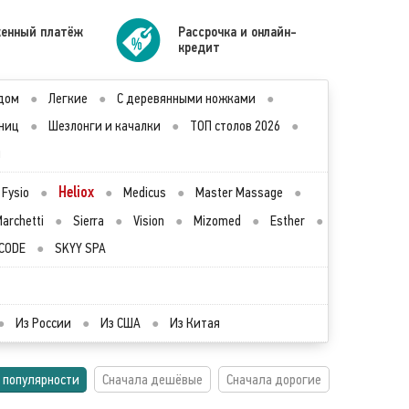
енный платёж
Рассрочка и онлайн-
кредит
дом
●
Легкие
●
С деревянными ножками
●
ниц
●
Шезлонги и качалки
●
ТОП столов 2026
●
ы
Heliox
Fysio
●
●
Medicus
●
Master Massage
●
archetti
●
Sierra
●
Vision
●
Mizomed
●
Esther
●
CODE
●
SKYY SPA
●
Из России
●
Из США
●
Из Китая
 популярности
Сначала дешёвые
Сначала дорогие