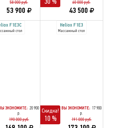
30 %
58 000 руб.
60 000 руб.
53 900
43 500
eliox F1E3C
Heliox F1E3
ссажный стол
Массажный стол
ВЫ ЭКОНОМИТЕ:
20 900
ВЫ ЭКОНОМИТЕ:
17 900
Скидка!
р.
р.
10 %
190 000 руб.
191 000 руб.
169 100
173 100