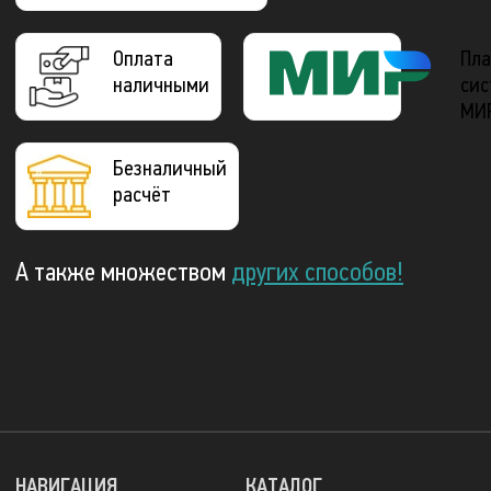
Оплата
Пла
наличными
сис
МИ
Безналичный
расчёт
А также множеством
других способов!
НАВИГАЦИЯ
КАТАЛОГ