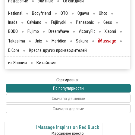
Недорогие
●
Элитные
●
Со скидкой
National
●
Bodyfriend
●
OTO
●
Ogawa
●
Ohco
●
Inada
●
Calviano
●
Fujiiryoki
●
Panasonic
●
Gess
●
BODO
●
Fujimo
●
DreamWave
●
VictoryFit
●
Xiaomi
●
iMassage
Takasima
●
Unix
●
Meridien
●
Sakura
●
●
D.Core
●
Кресла других производителей
из Японии
●
Китайские
Сортировка:
По популярности
Сначала дешёвые
Сначала дорогие
iMassage Inspiration Red Black
Массажное кресло