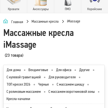
Кровати
Аксессуары
ПМО
Корейские
iMassage
Массажные кресла
Главная
Массажные кресла
iMassage
(23 товара)
Для дома
●
Вендинговые
●
Для офиса
●
Другие
●
С нулевой гравитацией
●
Для руководителя
●
ТОП кресел 2026
●
Черные
●
С массажем шиацу
●
С роликовым массажем
●
С массажем воротниковой зоны
●
Кресла-качалки