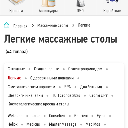
Кровати
Аксессуары
ПМО
Корейские
Легкие
Массажные столы
Главная
Легкие массажные столы
(44 товара)
Складные
●
Стационарные
●
С электроприводом
●
Легкие
●
С деревянными ножками
●
С металлическим каркасом
●
SPA
●
Для больниц
●
Шезлонги и качалки
●
ТОП столов 2026
●
Столы с РУ
●
Косметологические кресла и столы
Wellness
●
Lojer
●
Conselieri
●
Gharieni
●
Fysio
●
Heliox
●
Medicus
●
Master Massage
●
Med Mos
●