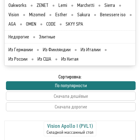
Oakworks
●
ZENET
●
Lemi
●
Marchetti
●
Sierra
●
Vision
●
Mizomed
●
Esther
●
Sakura
●
Benessere iso
●
AGA
●
OMEN
●
CODE
●
SKYY SPA
Недорогие
●
Элитные
Из Германии
●
Из Финляндии
●
Из Италии
●
Из России
●
Из США
●
Из Китая
Сортировка:
По популярности
Сначала дешёвые
Сначала дорогие
Vision Apollo I (PVL1)
Складной массажный стол