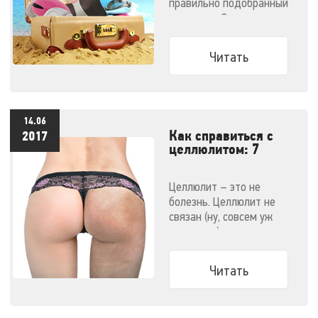
правильно подобранный
массажер. Эти
компактные малютки
поместятся даже в
Читать
ручную кладь и не
дадут испортить
отпуск!
14.06
Как справиться с
2017
целлюлитом: 7
эффективных
методов
Целлюлит – это не
болезнь. Целлюлит не
связан (ну, совсем уж
напрямую) с ожирением.
Узнайте все о способах
победить целлюлит.
Читать