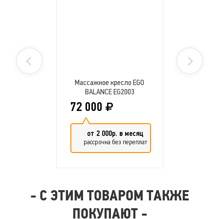
Угол наклона подножки
От 105 °
Дополнительные опции
Купюроприёмник
Нет
Массажное кресло EGO
Комплектация
BALANCE EG2003
72 000
Стандартная
комплектация
Пульт управления
от 2 000р. в месяц
рассрочка без переплат
- С ЭТИМ ТОВАРОМ ТАКЖЕ
ПОКУПАЮТ -