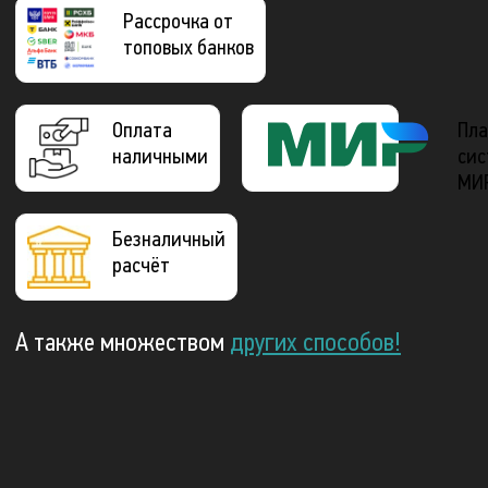
Рассрочка от
топовых банков
Оплата
Пла
наличными
сис
МИ
Безналичный
расчёт
А также множеством
других способов!