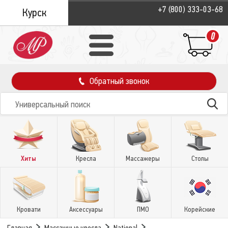
+7 (800) 333-03-68
Курск
0
Обратный звонок
Хиты
Кресла
Массажеры
Столы
Кровати
Аксессуары
ПМО
Корейские