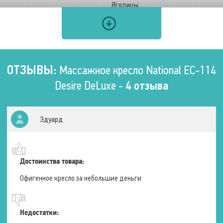
Ягодицы
Икры
Функции
Zero-G (Нулевая
ОТЗЫВЫ:
Массажное кресло National EC-114
гравитация)
Нет
Desire DeLuxe -
4 отзыва
Пауза
Подогрев
Материал изготовления
Искусственная кожа
Эдуард
Эффект массажа
Общеоздоравливающий
Снижение веса
Тренировка мышц
Психологический
Достоинства товара:
Расслабляющий
Офигенное кресло за небольшие деньги
Роликовый массаж
Недостатки:
Зоны воздействия
Шея