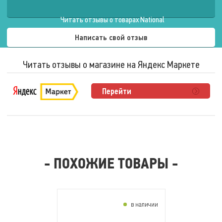
Частота
60 – 60 Гц.
Читать отзывы о товарах National
Длина кабеля пульта
управления
0.5 м.
Написать свой отзыв
Длина сетевого кабеля
2.2 м.
Читать отзывы о магазине на Яндекс Маркете
Условия эксплуатации
Перейти
Температура окружающей
среды
10 – 40 °.
Относительная влажность
30 – 85 %.
Максимальное время
работы
30 мин.
Назначение
Для дома
- ПОХОЖИЕ ТОВАРЫ -
Конструктивные особенности
в наличии
Тип конструкции
Стационарная
Угол наклона спинки
10 – 70 °.