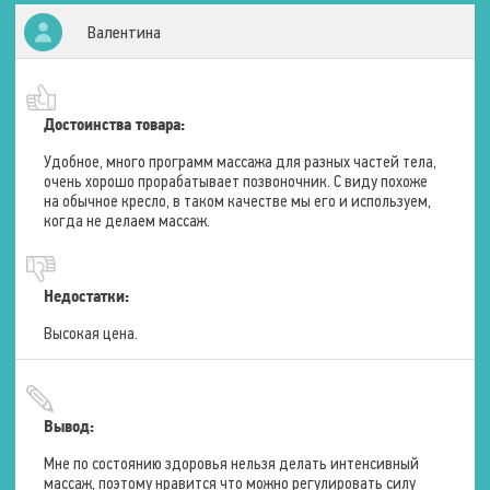
Валентина
Программы
Количество автоматических
программ
3 шт.
Достоинства товара:
Таймер
15 мин
Удобное, много программ массажа для разных частей тела,
очень хорошо прорабатывает позвоночник. С виду похоже
Ручной режим
на обычное кресло, в таком качестве мы его и используем,
когда не делаем массаж.
Типы программ
Тонизирующий
Расслабление
Общий
Количество скоростей
3 шт..
Недостатки:
Высокая цена.
Размеры (в положении сидя)
Длина
96 см.
Вывод:
Ширина
82 см.
Мне по состоянию здоровья нельзя делать интенсивный
Высота
114 см.
массаж, поэтому нравится что можно регулировать силу