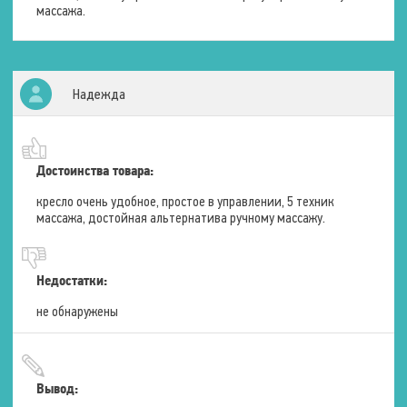
массажа.
Размеры (в положении лёжа)
Длина
До 165 см
Надежда
Ширина
82 см.
Высота
67 см.
Размеры спинки
Достоинства товара:
кресло очень удобное, простое в управлении, 5 техник
Ширина
52 см.
массажа, достойная альтернатива ручному массажу.
Высота
75 см.
Недостатки:
Размеры сидения
не обнаружены
Ширина
54 см.
Глубина
48 см.
Вывод:
Размеры упаковки