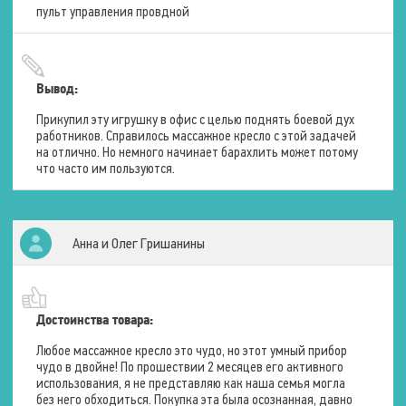
Спина
пульт управления провдной
Поясница
Количество массажных
головок
4 шт.
Вывод:
Ширина проработки
6 – 18 см.
Прикупил эту игрушку в офис с целью поднять боевой дух
Интенсивность роликового
работников. Справилось массажное кресло с этой задачей
массажа
1 уровень
на отлично. Но немного начинает барахлить может потому
Скорость массажа
3 уровня
что часто им пользуются.
Техники массажа
Шведская
Разминающая
Постукивающая
Прокатывающая
Анна и Олег Гришанины
Комбинированная
Регулировка ширины
3 уровня
Тип проработки
Точка
Достоинства товара:
Область
Вся спина
Любое массажное кресло это чудо, но этот умный прибор
чудо в двойне! По прошествии 2 месяцев его активного
использования, я не представляю как наша семья могла
Вибрационный массаж
без него обходиться. Покупка эта была осознанная, давно