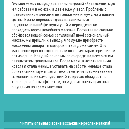
Вся моя семья вынуждена вести сидячий образ жизни, муж
и я работаем в офисах, а дети еще учатся. Проблемы с
Длина
85 см.
позвоночником знакомы не только мне и мужу, но и нашим
детям. Врачи порекомендовали заниматься
Ширина
80 см.
оздоровительной физкультурой и периодически
проходить курсы лечебного массажа. Посчитав во сколько
Высота
100 см.
обойдется нашей семье регулярный профессиональный
массаж, мы пришли к выводу, что лучше приобрести
массажный аппарат и оздоровляться дома самим. Это
массажное кресло подошло нам по своим характеристикам
Вес
оптимально. Каждый вечер мы по очереди пользуемся им,
результатом довольны все. После месяца использования
Брутто (с упаковкой)
71 кг.
кресла я стала меньше уставать на работе, меньше стала
болеть спина, муж и дети тоже отметили положительные
изменения в их самочувствии. Это кресло обладает не
Питание
только лечебным эффектом, но и дарит очень приятные
ощущения во время массажа.
Защита от перегрева и
скачков напряжения
Режим работы
От розетки
Мощность
125 Вт.
Читать отзывы о всех массажных креслах National
Напряжение
230 В