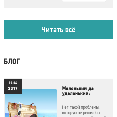
максимально
соответствовать
окружающей стилистике
и гармонично
дополнять имеющуюся
Читать всё
обстановку.
БЛОГ
19.06
Маленький да
2017
удаленький:
массажеры,
незаменимые в
Нет такой проблемы,
отпуске
которую не решил бы