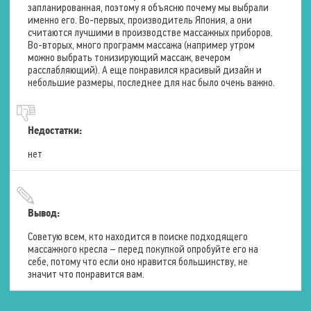
запланированная, поэтому я объясню почему мы выбрали
именно его. Во-первых, производитель Япония, а они
Зоны воздействия
Икры
считаются лучшими в производстве массажных приборов.
Ягодицы
Во-вторых, много программ массажа (например утром
Бёдра
можно выбрать тонизирующий массаж, вечером
Количество уровней
расслабляющий). А еще понравился красивый дизайн и
интенсивности
3 уровня
небольшие размеры, последнее для нас было очень важно.
Техники массажа
Хаотичная
Недостатки:
Тепловой массаж
нет
Зоны воздействия
Спина
Вывод:
Мультимедия
Советую всем, кто находится в поиске подходящего
массажного кресла – перед покупкой опробуйте его на
Пульт управления
Проводной
себе, потому что если оно нравится большинству, не
Русифицированное меню
значит что понравится вам.
управления
VFD дисплей