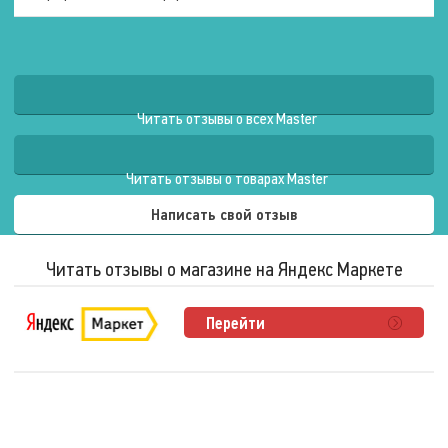
Оригинальный цвет
Под заказ
Подлокотники ложа
Нет
Подлокотники задние
Нет
Сумка для переноски
Читать отзывы о всех Master
Используемые материалы
Читать отзывы о товарах Master
Написать свой отзыв
Материал рамы
Металл
Материал обивки
Искусственная кожа
Читать отзывы о магазине на Яндекс Маркете
Материал наполнителя
Поролон
Ложемент
Фанера с ППУ повышенной
Перейти
плотности
Размеры ложа
Длина
190 см.