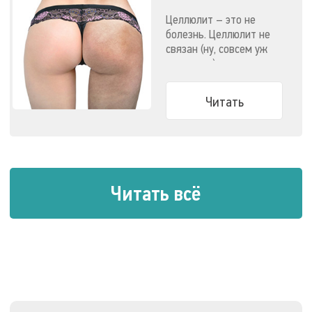
методов
Целлюлит – это не
болезнь. Целлюлит не
связан (ну, совсем уж
напрямую) с ожирением.
Узнайте все о способах
победить целлюлит.
Читать
Читать всё