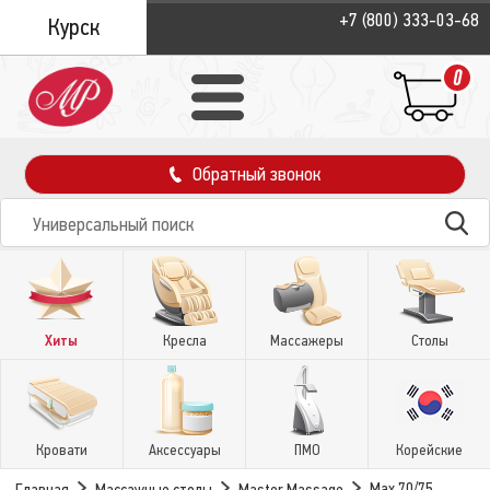
+7 (800) 333-03-68
Курск
0
Обратный звонок
Хиты
Кресла
Массажеры
Столы
Кровати
Аксессуары
ПМО
Корейские
Max 70/75