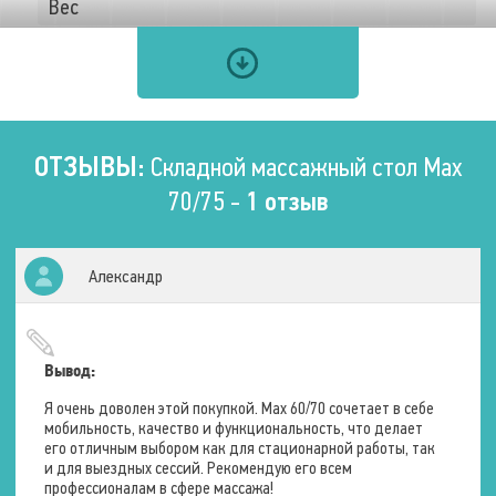
Вес
Нетто (без упаковки)
16 кг.
Конструктивные особенности
ОТЗЫВЫ:
Складной массажный стол Max
Тип конструкции
Складная (переносная)
70/75 -
1 отзыв
Количество секций
3 шт.
Способ регулировки высоты
ложа
Нет
Александр
Способ регулировки наклона
секций
Механический
Отверстие для лица
Есть, заглушка в комплекте
Подголовник
Нет
Вывод:
Подлокотники изголовья
Нет
Я очень доволен этой покупкой. Max 60/70 сочетает в себе
мобильность, качество и функциональность, что делает
Колесная база
Нет
его отличным выбором как для стационарной работы, так
и для выездных сессий. Рекомендую его всем
Полотенцедержатель
Нет
профессионалам в сфере массажа!