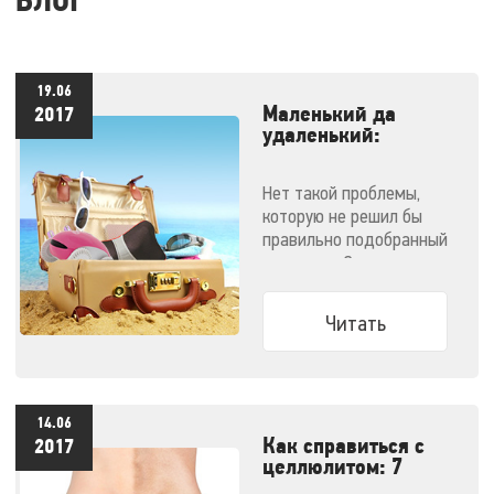
БЛОГ
19.06
Маленький да
2017
удаленький:
массажеры,
незаменимые в
Нет такой проблемы,
отпуске
которую не решил бы
правильно подобранный
массажер. Эти
компактные малютки
поместятся даже в
Читать
ручную кладь и не
дадут испортить
отпуск!
14.06
Как справиться с
2017
целлюлитом: 7
эффективных