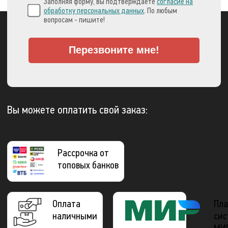
Заполняя форму, вы подтверждаете
согласие на
обработку персональных данных
. По любым
вопросам - пишите!
Перезвоните мне!
Вы можете оплатить свой заказ:
Рассрочка от
топовых банков
Оплата
Пла
наличными
сис
МИ