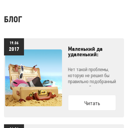
БЛОГ
19.06
Маленький да
2017
удаленький:
массажеры,
незаменимые в
Нет такой проблемы,
отпуске
которую не решил бы
правильно подобранный
массажер. Эти
компактные малютки
поместятся даже в
Читать
ручную кладь и не
дадут испортить
отпуск!