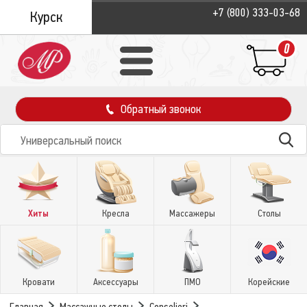
+7 (800) 333-03-68
Курск
0
Обратный звонок
Хиты
Кресла
Массажеры
Столы
Кровати
Аксессуары
ПМО
Корейские