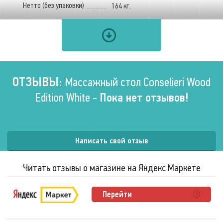
Нетто (без упаковки)
164 кг.
Конструктивные особенности
Подголовник
Встроенный
ОТЗЫВЫ:
Размеры ложа
Массажный стол Conselieri Wood
Edition White -
Пока нет отзывов!
Длина
210 см.
Ширина
75 см.
Высота
До 85 см
Написать свой отзыв
Читать отзывы о магазине на Яндекс Маркете
Размеры (в разложенном состоянии)
Перейти
Длина
210 см.
Ширина
85 см.