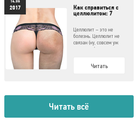
14.06
Как справиться с
2017
целлюлитом: 7
эффективных
методов
Целлюлит – это не
болезнь. Целлюлит не
связан (ну, совсем уж
напрямую) с ожирением.
Узнайте все о способах
победить целлюлит.
Читать
Читать всё